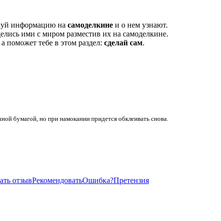
икуй информацию на
самоделкине
и о нем узнают.
елись ими с миром разместив их на самоделкине.
, а поможет тебе в этом раздел:
сделай сам
.
чной бумагой, но при намокании придется обклеивать снова.
ать отзыв
Рекомендовать
Ошибка?
Претензия