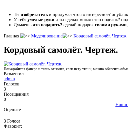
Ты
изобретатель
и придумал что-то интересное? опубл
У тебя
умелые руки
и ты сделал множество поделок? под
Думаешь
что подарить?
сделай подарок
своими руками
Главная
Моделирование
Кордовый самолёт. Чертеж.
Кордовый самолёт. Чертеж.
Понадобится фанера и ткань от зонта, если нету ткани, можно обклеить обы
Разместил
admin
Голосов
3
Посещенния
0
Напис
Оцените
3 Голоса
Фаворит: