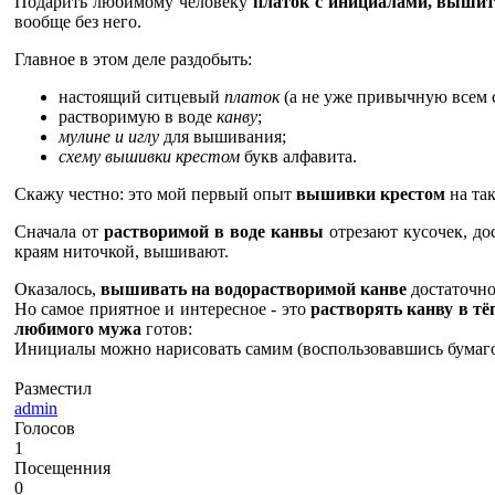
Подарить любимому человеку
платок с инициалами, выши
вообще без него.
Главное в этом деле раздобыть:
настоящий ситцевый
платок
(а не уже привычную всем 
растворимую в воде
канву
;
мулине и иглу
для вышивания;
схему вышивки крестом
букв алфавита.
Скажу честно: это мой первый опыт
вышивки крестом
на так
Сначала от
растворимой в воде канвы
отрезают кусочек, до
краям ниточкой, вышивают.
Оказалось,
вышивать на водорастворимой канве
достаточн
Но самое приятное и интересное - это
растворять канву в тё
любимого мужа
готов:
Инициалы можно нарисовать самим (воспользовавшись бумаго
Разместил
admin
Голосов
1
Посещенния
0