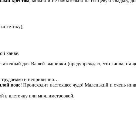
тыми крестом
, можно и не обязательно на ситцевую свадьбу, д
синтетику);
ой канве.
статочный для Вашей вышивки (предупреждаю, что канва эта д
о трудоёмко и непривычно…
плой воде
! Происходит настоящее чудо! Маленький и очень и
й в клеточку или миллиметровкой.