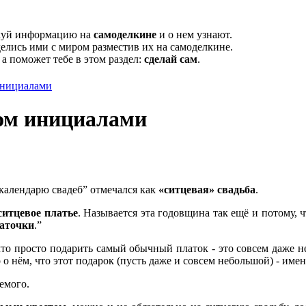
икуй информацию на
самоделкине
и о нем узнают.
елись ими с миром разместив их на самоделкине.
, а поможет тебе в этом раздел:
сделай сам
.
инициалами
ом инициалами
календарю свадеб” отмечался как
«ситцевая» свадьба
.
ситцевое платье
. Называется эта годовщина так ещё и потому, 
аточки
.”
что просто подарить самый обычный платок - это совсем даже н
о нём, что этот подарок (пусть даже и совсем небольшой) - имен
емого.