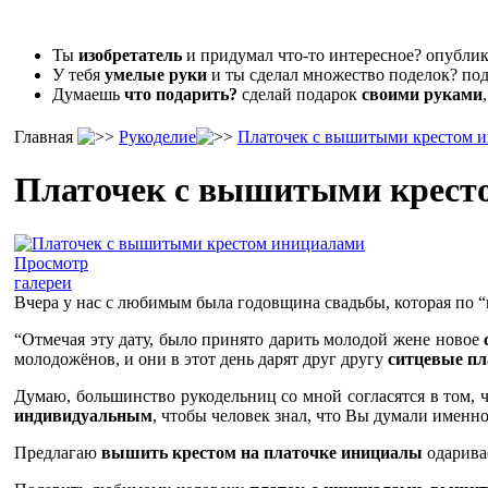
Ты
изобретатель
и придумал что-то интересное? опубл
У тебя
умелые руки
и ты сделал множество поделок? под
Думаешь
что подарить?
сделай подарок
своими руками
Главная
Рукоделие
Платочек с вышитыми крестом 
Платочек с вышитыми крест
Просмотр
галереи
Вчера у нас с любимым была годовщина свадьбы, которая по “
“Отмечая эту дату, было принято дарить молодой жене новое
молодожёнов, и они в этот день дарят друг другу
ситцевые пл
Думаю, большинство рукодельниц со мной согласятся в том, 
индивидуальным
, чтобы человек знал, что Вы думали именно 
Предлагаю
вышить крестом на платочке инициалы
одарива