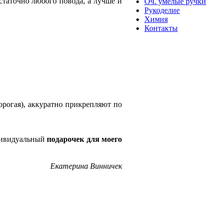
остаточно любого повода, а лучше и
Оч. умелые ручки
Рукоделие
Химия
Контакты
орогая), аккуратно прикрепляют по
ндивидуальный
подарочек для моего
Екатерина Винничек