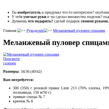
Ты
изобретатель
и придумал что-то интересное? опубл
У тебя
умелые руки
и ты сделал множество поделок? под
Думаешь
что подарить?
сделай подарок
своими руками
Главная
Рукоделие
Меланжевый пуловер спицами
Меланжевый пуловер спицам
Просмотр
галереи
Размеры
: 34/36 (40/42)
Вам потребуется:
300 (350) г розовой пряжи Linie 213 (76% хлопка, 19
полиамида, 150 м/50 г)
прямые спицы № 7
крючок № 8