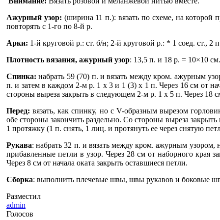
Внимание!
Вязать розовой и меланжевой нитью вместе.
Ажурный узор:
(ширина 11 п.): вязать по схеме, на которой 
повторять с 1-го по 8-й р.
Арки:
1-й круговой р.: ст. б/н; 2-й круговой р.: * 1 соед. ст., 
Плотность вязания, ажурный узор
: 13,5 п. и 18 р. = 10×10 см
Спинка:
набрать 59 (70) п. и вязать между кром. ажурным узо
п. и затем в каждом 2-м р. 1 х 3 и 1 (3) х 1 п. Через 16 см от
стороны выреза закрыть в следующем 2-м р. 1 х 5 п. Через 18 
Перед:
вязать, как спинку, но с V-образным вырезом горлов
обе стороны закончить раздельно. Со стороны выреза закрыть в
1 протяжку (1 п. снять, 1 лиц. и протянуть ее через снятую пе
Рукава
: набрать 32 п. и вязать между кром. ажурным узором, н
прибавленные петли в узор. Через 28 см от наборного края закр
Через 8 см от начала оката закрыть оставшиеся петли.
Сборка
: выполнить плечевые швы, швы рукавов и боковые швы
Разместил
admin
Голосов