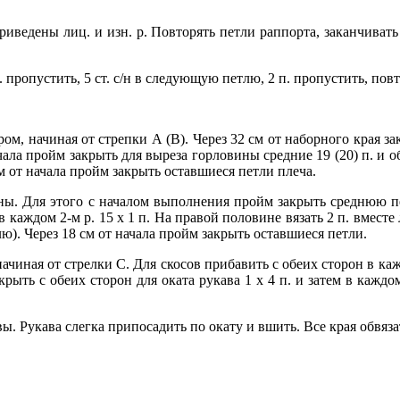
приведены лиц. и изн. р. Повторять петли раппорта, заканчиват
2 п. пропустить, 5 ст. с/н в следующую петлю, 2 п. пропустить, пов
.
ром, начиная от стрепки А (В). Через 32 см от наборного края за
 начала пройм закрыть для выреза горловины средние 19 (20) п. и 
см от начала пройм закрыть оставшиеся петли плеча.
ины. Для этого с началом выполнения пройм закрыть среднюю п
 каждом 2-м р. 15 х 1 п. На правой половине вязать 2 п. вместе
тлю). Через 18 см от начала пройм закрыть оставшиеся петли.
ачиная от стрелки С. Для скосов прибавить с обеих сторон в каждо
ыть с обеих сторон для оката рукава 1 х 4 п. и затем в каждом 2-
. Рукава слегка припосадить по окату и вшить. Все края обвяза