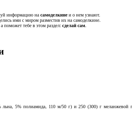
икуй информацию на
самоделкине
и о нем узнают.
елись ими с миром разместив их на самоделкине.
, а поможет тебе в этом раздел:
сделай сам
.
и
% льна, 5% полиамида, 110 м/50 г) и 250 (300) г меланжевой 