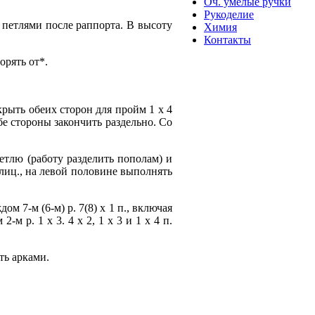
Оч. умелые ручки
Рукоделие
ь петлями после раппорта. В высоту
Химия
Контакты
торять от*.
крыть обеих сторон для пройм 1 х 4
обе стороны закончить раздельно. Со
етлю (работу разделить пополам) и
 лиц., на левой половине выполнять
м 7-м (6-м) р. 7(8) х 1 п., включая
м р. 1 х 3. 4 х 2, 1 х 3 и 1 х 4 п.
ть арками.