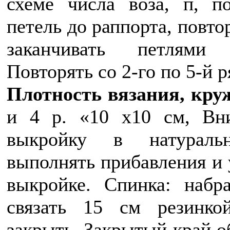
схеме числа воза, п, п
петель до раппорта, повто
заканчивать петлями
Повторять со 2-го по 5-й р
Плотность вязания, кру
и 4 р. «10 x10 см, Вни
выкройку в натурал
выполнять прибавления и 
выкройке. Спинка: набр
связать 15 см резинко
закрыть. Закрытый край обв