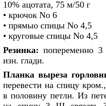
10% ацотата, 75 м/50 г
• крючок No 6
• прямыо спицы No 4,5
• круговые спицы No 4,5
Резинка:
попеременно 3 п
изн. глади.
Планка выреза горлови
перевести на спицу кром.,
в половину петли. Из пете
на спицу 3 Щ связать 3