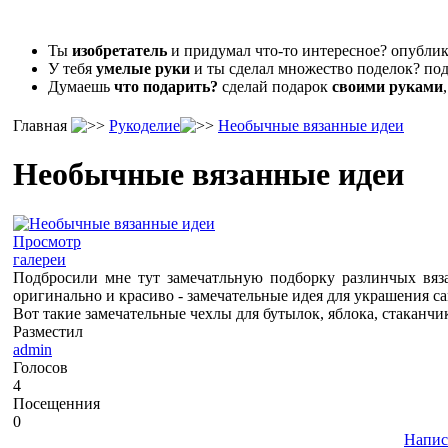
Ты
изобретатель
и придумал что-то интересное? опубл
У тебя
умелые руки
и ты сделал множество поделок? под
Думаешь
что подарить?
сделай подарок
своими руками
Главная
Рукоделие
Необычные вязанные идеи
Необычные вязанные идеи
Просмотр
галереи
Подбросили мне тут замечатльную подборку разлинчых вяза
оригинально и красиво - замечательные идея для украшения 
Вот такие замечательные чехлы для бутылок, яблока, стаканчи
Разместил
admin
Голосов
4
Посещенния
0
Напис