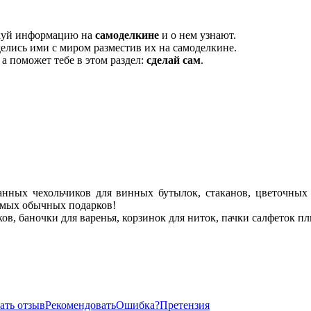
икуй информацию на
самоделкине
и о нем узнают.
елись ими с миром разместив их на самоделкине.
, а поможет тебе в этом раздел:
сделай сам
.
нных чехольчиков для винных бутылок, стаканов, цветочных
самых обычных подарков!
ков, баночки для варенья, корзинок для ниток, пачки салфеток п
ать отзыв
Рекомендовать
Ошибка?
Претензия