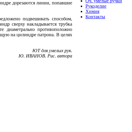
Оч. умелые ручки
индре дорезаются линии, попавшие
Рукоделие
Химия
Контакты
едложено подвешивать способом,
индр сверху накладывается трубка
те диаметрально противоположно
щую на цилиндре патрона. В целях
ЮТ для умелых рук.
Ю. ИВАНОВ. Рис. автора