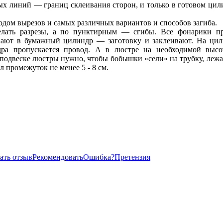
х линий — границ склеивания сторон, и только в готовом цил
одом вырезов и самых различных вариантов и способов загиба.
лать разрезы, а по пунктирным — сгибы. Все фонарики пр
вают в бумажный цилиндр — заготовку и заклеивают. На цил
дра пропускается провод. А в люстре на необходимой высо
подвеске люстры нужно, чтобы бобышки «сели» на трубку, лежа
 промежуток не менее 5 - 8 см.
ать отзыв
Рекомендовать
Ошибка?
Претензия