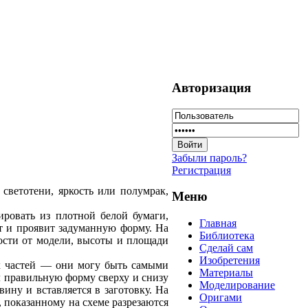
Авторизация
Забыли пароль?
Регистрация
светотени, яркость или полумрак,
Меню
ировать из плотной белой бумаги,
Главная
т и проявит задуманную форму. На
Библиотека
ости от модели, высоты и площади
Сделай сам
Изобретения
ых частей — они могу быть самыми
Материалы
л правильную форму сверху и снизу
Моделирование
вину и вставляется в заготовку. На
Оригами
 показанному на схеме разрезаются