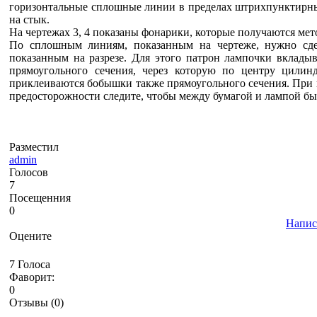
горизонтальные сплошные линии в пределах штрихпунктирны
на стык.
На чертежах 3, 4 показаны фонарики, которые получаются мет
По сплошным линиям, показанным на чертеже, нужно сде
показанным на разрезе. Для этого патрон лампочки вклады
прямоугольного сечения, через которую по центру цилин
приклеиваются бобышки также прямоугольного сечения. При 
предосторожности следите, чтобы между бумагой и лампой был
Разместил
admin
Голосов
7
Посещенния
0
Напис
Оцените
7 Голоса
Фаворит:
0
Отзывы (0)