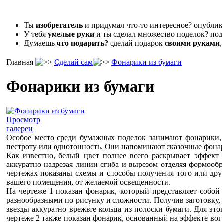
Ты
изобретатель
и придумал что-то интересное? опубл
У тебя
умелые руки
и ты сделал множество поделок? под
Думаешь
что подарить?
сделай подарок
своими руками
Главная
Сделай сам
Фонарики из бумаги
Фонарики из бумаги
Просмотр
галереи
Особое место среди бумажных поделок занимают фонарики, 
пестроту или однотонность. Они напоминают сказочные фона
Как известно, белый цвет полнее всего раскрывает эффект
аккуратно надрезая линии сгиба и вырезом отделяя формооб
чертежах показаны схемы и способы получения того или дру
вашего помещения, от желаемой освещенности.
На чертеже 1 показан фонарик, который представляет собо
разнообразными по рисунку и сложности. Получив заготовку,
звезды аккуратно врежьте кольца из полоски бумаги. Для этог
чертеже 2 также показан фонарик, основанный на эффекте вог