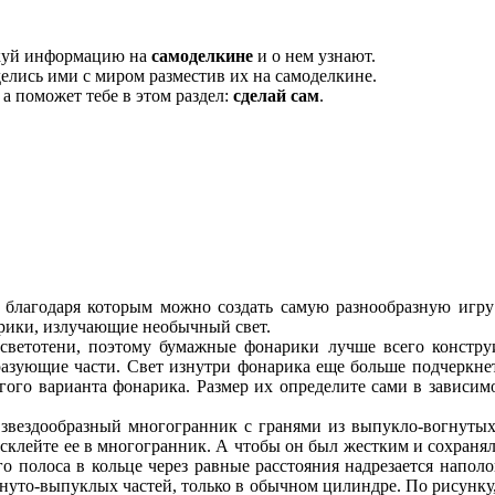
икуй информацию на
самоделкине
и о нем узнают.
елись ими с миром разместив их на самоделкине.
, а поможет тебе в этом раздел:
сделай сам
.
благодаря которым можно создать самую разнообразную игру 
рики, излучающие необычный свет.
 светотени, поэтому бумажные фонарики лучше всего констру
разующие части. Свет изнутри фонарика еще больше подчеркне
гого варианта фонарика. Размер их определите сами в зависим
й звездообразный многогранник с гранями из выпукло-вогнут
 склейте ее в многогранник. А чтобы он был жестким и сохраня
о полоса в кольце через равные расстояния надрезается наполо
нуто-выпуклых частей, только в обычном цилиндре. По рисунку,