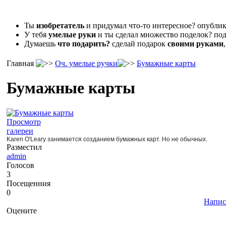
Ты
изобретатель
и придумал что-то интересное? опубл
У тебя
умелые руки
и ты сделал множество поделок? под
Думаешь
что подарить?
сделай подарок
своими руками
Главная
Оч. умелые ручки
Бумажные карты
Бумажные карты
Просмотр
галереи
Karen O'Leary занимается созданием бумажных карт. Но не обычных.
Разместил
admin
Голосов
3
Посещенния
0
Напис
Оцените