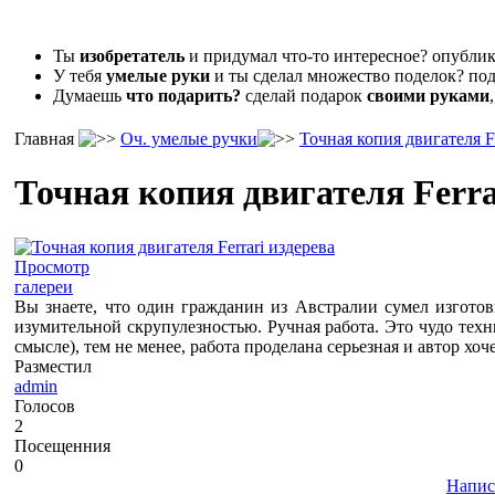
Ты
изобретатель
и придумал что-то интересное? опубл
У тебя
умелые руки
и ты сделал множество поделок? под
Думаешь
что подарить?
сделай подарок
своими руками
Главная
Оч. умелые ручки
Точная копия двигателя Fe
Точная копия двигателя Ferra
Просмотр
галереи
Вы знаете, что один гражданин из Австралии сумел изготов
изумительной скрупулезностью. Ручная работа. Это чудо техни
смысле), тем не менее, работа проделана серьезная и автор хоч
Разместил
admin
Голосов
2
Посещенния
0
Напис