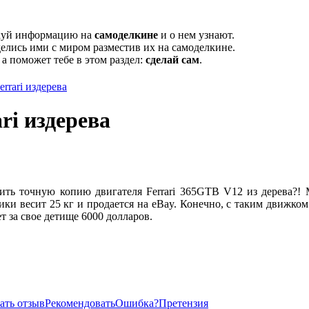
икуй информацию на
самоделкине
и о нем узнают.
елись ими с миром разместив их на самоделкине.
, а поможет тебе в этом раздел:
сделай сам
.
rrari издерева
ri издерева
ить точную копию двигателя Ferrari 365GTB V12 из дерева?! 
ки весит 25 кг и продается на eBay. Конечно, с таким движком
ет за свое детище 6000 долларов.
ать отзыв
Рекомендовать
Ошибка?
Претензия