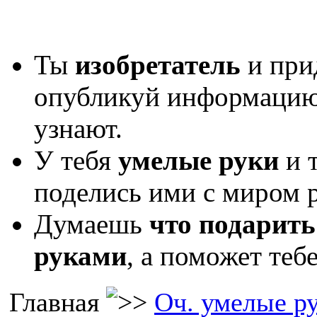
Ты
изобретатель
и при
опубликуй информаци
узнают.
У тебя
умелые руки
и 
поделись ими с миром р
Думаешь
что подарить
руками
, а поможет теб
Главная
Оч. умелые р