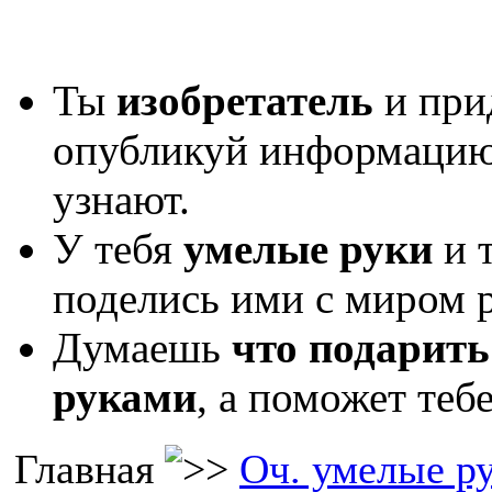
Ты
изобретатель
и при
опубликуй информаци
узнают.
У тебя
умелые руки
и 
поделись ими с миром р
Думаешь
что подарить
руками
, а поможет теб
Главная
Оч. умелые р